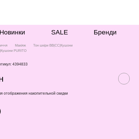
Новинки
SALE
Бренди
иччя
Макіяж
Тон шкіри ВВ|СС|Кушони
С|Кушони PURITO
ртикул: 4394833
н
я отображения накопительной скидки