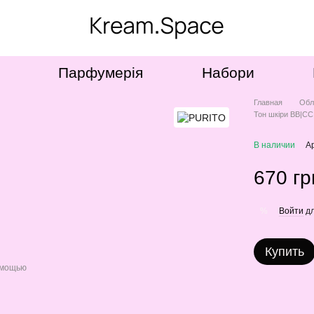
Парфумерія
Набори
Главная
Обл
Тон шкіри ВВ|С
В наличии
А
670 гр
Войти
дл
%
Купить
омощью