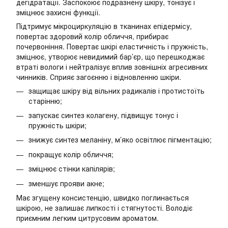
дегідратації. Заспокоює подразнену шкіру, тонізує і
зміцнює захисні функції.
Підтримує мікроциркуляцію в тканинах епідермісу,
повертає здоровий колір обличчя, прибирає
почервоніння. Повертає шкірі еластичність і пружність,
зміцнює, утворює невидимий бар’єр, що перешкоджає
втраті вологи і нейтралізує вплив зовнішніх агресивних
чинників. Сприяє загоєнню і відновленню шкіри.
защищає шкіру від вільних радикалів і протистоїть
старінню;
запускає синтез колагену, підвищує тонус і
пружність шкіри;
знижує синтез меланіну, м’яко освітлює пігментацію;
покращує колір обличчя;
зміцнює стінки капілярів;
зменшує прояви акне;
Має згущену консистенцію, швидко поглинається
шкірою, не залишає липкості і стягнутості. Володіє
приємним легким цитрусовим ароматом.