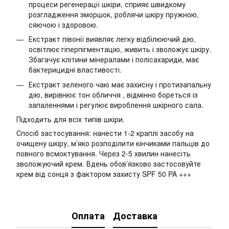
процеси регенерації шкіри, сприяє швидкому
розгладження зморшок, роблячи шкіру пружною,
сяючою і здоровою.
Екстракт півонії виявляє легку відбілюючий дію,
освітлює гіперпігментацію, живить і зволожує шкіру.
Збагачує клітини мінералами і полісахариди, має
бактерицидні властивості.
Екстракт зеленого чаю має захисну і протизапальну
дію, вирівнює тон обличчя , відмінно бореться із
запаленнями і регулює вироблення шкірного сала.
Підходить для всіх типів шкіри.
Спосіб застосування: нанести 1-2 краплі засобу на
очищену шкіру, м’яко розподілити кінчиками пальців до
повного всмоктування. Через 2-5 хвилин нанесіть
зволожуючий крем. Вдень обов’язково застосовуйте
крем від сонця з фактором захисту SPF 50 PA +++
Оплата
Доставка