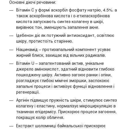
Основні діючі речовини:
Вітамін С у формі аскорбіл фосфату натрію, 4.5%. а
також аскорбінова кислота і о-етиласкорбінова
кислота запускають синтез колагену в шкірі,
вирівнює тон, зменшують запалення акне.
Ідебенон діє як потужний антиоксидант, освітлює
шкіру, протистоїть старінню.
Ніацинамід – протизапальний компонент усуває
жирний блиск, захищає від вільних радикалів.
Вітамін U – запатентований актив, унікальне
джерело амінокислот, здатний відновити глибоко
пошкоджену шкіру. Активно загоює ранки і опіки,
розгладжує глибокі мімічні зморшки, заспокоює
запальні процеси і активізує функції відновлення і
регенерації.
Аргінін підвищує пружність шкіри, стимулює синтез
колагену і еластину, нормалізує мікроциркуляцію в
тканинах епідермісу. Прискорює процеси загоєння,
покращує колір обличчя.
Екстракт шоломниці байкальської прискорює