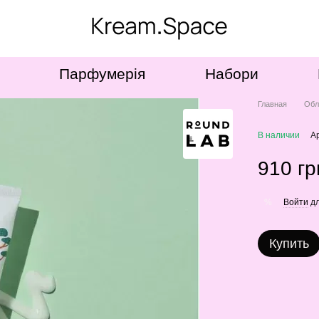
Парфумерія
Набори
Главная
Обл
В наличии
А
910 гр
Войти
дл
%
Купить