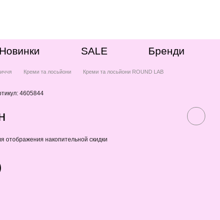
Новинки
SALE
Бренди
иччя
Креми та лосьйони
Креми та лосьйони ROUND LAB
ртикул: 4605844
н
я отображения накопительной скидки