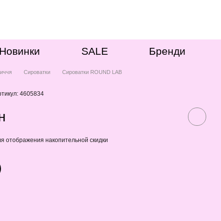
Новинки
SALE
Бренди
иччя
Сироватки
Сироватки ROUND LAB
ртикул: 4605834
н
я отображения накопительной скидки