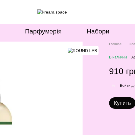
Парфумерія
Набори
Главная
Обл
В наличии
А
910 гр
Войти
дл
%
Купить