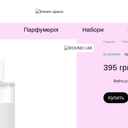
Парфумерія
Набори
Главная
Обл
В наличии
А
395 гр
Войти
дл
%
Купить