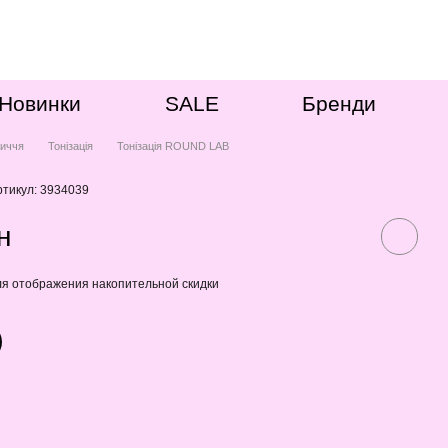
Новинки
SALE
Бренди
иччя
Тонізація
Тонізація ROUND LAB
ртикул: 3934039
н
я отображения накопительной скидки