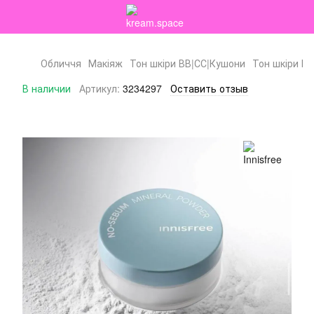
Обличчя
Макіяж
Тон шкіри ВВ|СС|Кушони
Тон шкіри ВВ
В наличии
Артикул:
3234297
Оставить отзыв