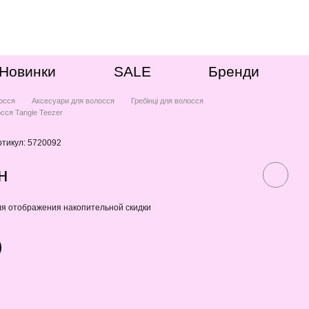
Новинки
SALE
Бренди
осся
Аксесуари для волосся
Гребінці для волосся
осся Tangle Teezer
ртикул: 5720092
н
я отображения накопительной скидки