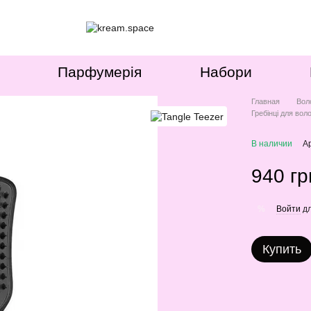
Парфумерія
Набори
Главная
Вол
Гребінці для вол
В наличии
А
940 гр
Войти
дл
%
Купить