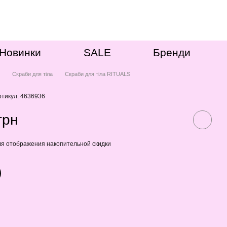
Новинки
SALE
Бренди
о
Скраби для тіла
Скраби для тіла RITUALS
ртикул: 4636936
грн
я отображения накопительной скидки