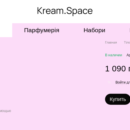
Парфумерія
Набори
Главная
Тіл
В наличии
А
1 090 
Войти
дл
%
Купить
омощью