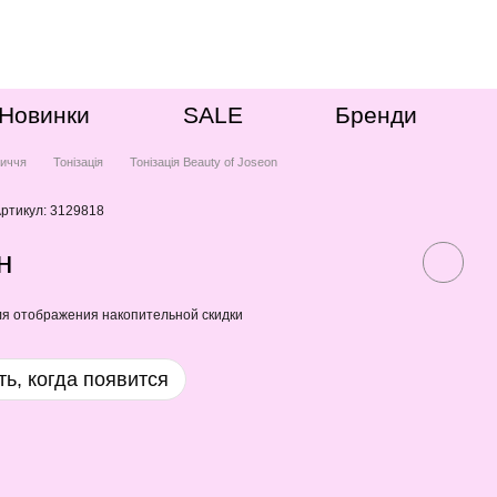
Новинки
SALE
Бренди
иччя
Тонізація
Тонізація Beauty of Joseon
ртикул: 3129818
н
я отображения накопительной скидки
ь, когда появится