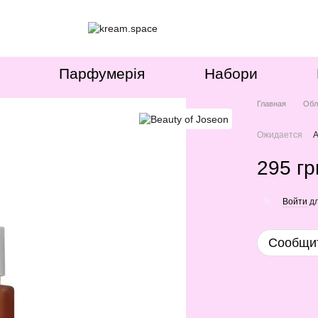
Парфумерія
Набори
Главная
Обл
Ожидается
А
295 гр
Войти
дл
%
Сообщит